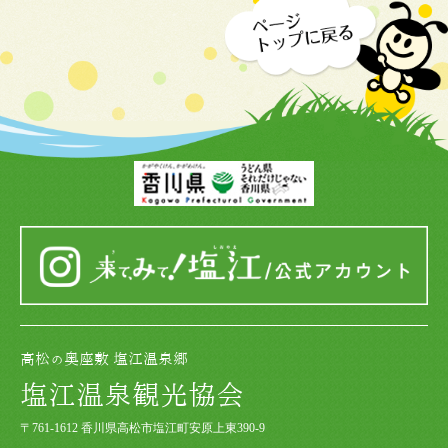
高松の奥座敷 塩江温泉郷
塩江温泉観光協会
〒761-1612 香川県高松市塩江町安原上東390-9