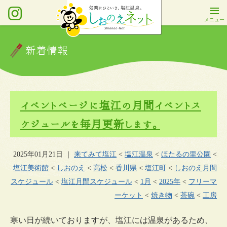
新着情報
イベントページに塩江の月間イベントス
ケジュールを毎月更新します。
2025年01月21日
｜
来てみて塩江
<
塩江温泉
<
ほたるの里公園
<
塩江美術館
<
しおのえ
<
高松
<
香川県
<
塩江町
<
しおのえ月間
スケジュール
<
塩江月間スケジュール
<
1月
<
2025年
<
フリーマ
ーケット
<
焼き物
<
茶碗
<
工房
寒い日が続いておりますが、塩江には温泉があるため、