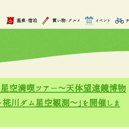
温泉・宿泊
買い物・グルメ
イベント
「星空満喫ツアー～天体望遠鏡博物
ム・椛川ダム星空観測～」を開催しま