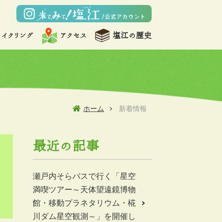
サイクリング
アクセス
塩江の歴史
ホーム
新着情報
最近の記事
瀬戸内そらバスで行く「星空
満喫ツアー～天体望遠鏡博物
館・移動プラネタリウム・椛
川ダム星空観測～」を開催し