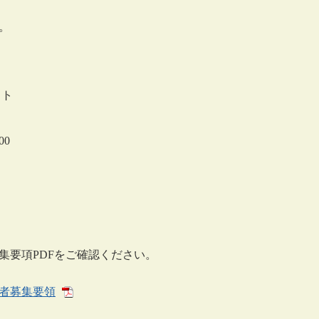
。
スト
00
集要項PDFをご確認ください。
者募集要領