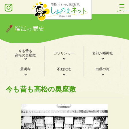
塩江の歴史
今も昔も
ガソリンカー
岩部八幡神社
高松の奥座敷
最明寺
不動の滝
白纓の滝
今も昔も高松の奥座敷