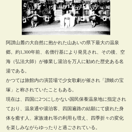
阿讃山麓の大自然に抱かれた山あいの県下最大の温泉
郷。約1,300年前、名僧行基により発見され、その後、空
海（弘法大師）が修業し湯治を万人に勧めた歴史ある名
湯である。
かつては旅館内の演芸場で少女歌劇が催され「讃岐の宝
塚」と称されていたこともある。
現在は、四国に2つにしかない国民保養温泉地に指定され
ており、温泉通や湯治客、四国遍路の結願にて疲れた身
体を癒す人、家族連れ等の利用も増え、四季折々の変化
を楽しみながらゆったりと過ごされている。