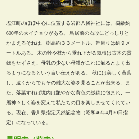
塩江町のほぼ中心に位置する岩部八幡神社には、樹齢約
600年の大イチョウがある。 鳥居前の石段にどっしりと
かまえるそれは、樹高約３３メートル、幹周りは約９メ
ートルある。 木の幹や枝から垂れ下がる気根は古木の貫
録をたずさえ、母乳の少ない母親がこれに触るとよく出
るようになるという言い伝えがある。 秋には美しく黄葉
し、遠くからでもその雄大な姿を見ることが出来る。ま
た、落葉すれば境内は艶やかな黄色の絨毯に包まれ、一
層神々しく姿を変えて私たちの目を楽しませてくれてい
る。現在、香川県指定天然記念物（昭和46年4月30日指
定）になっている。