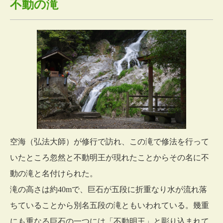
不動の滝
空海（弘法大師）が修行で訪れ、この滝で修法を行って
いたところ忽然と不動明王が現れたことからその名に不
動の滝と名付けられた。
滝の高さは約40mで、巨石が五段に折重なり水が流れ落
ちていることから別名五段の滝ともいわれている。幾重
にも重なる巨石の一つには「不動明王」と彫り込まれて