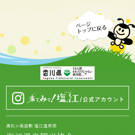
高松の奥座敷 塩江温泉郷