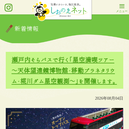
新着情報
瀬戸内そらバスで行く「星空満喫ツアー
～天体望遠鏡博物館・移動プラネタリウ
ム・椛川ダム星空観測～」を開催します。
2026年08月04日