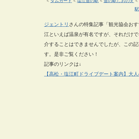
<
ダムカード
<
塩江道の駅
<
道の駅しおのえ
<
駅
ジェントリ
さんの特集記事「観光協会おす
江といえば温泉が有名ですが、それだけで
介することはできませんでしたが、この記
す。是非ご覧ください！
記事のリンクは↓
【高松・塩江町ドライブデート案内】大人