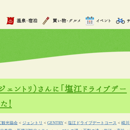
温泉・宿泊
買い物・グルメ
イベント
（ジェントリ）さんに「塩江ドライブデー
た！
江観光協会
<
ジェントリ
<
GENTRY
<
塩江ドライブデートコース
<
椛川