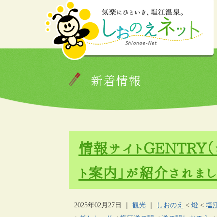
新着情報
情報サイトGENTRY
ト案内」が紹介されまし
2025年02月27日
｜
観光
｜
しおのえ
<
燈
<
塩