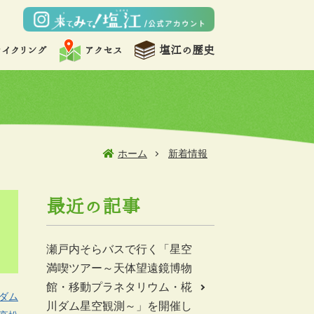
サイクリング
アクセス
塩江の歴史
ホーム
新着情報
最近の記事
瀬戸内そらバスで行く「星空
満喫ツアー～天体望遠鏡博物
館・移動プラネタリウム・椛
ダム
川ダム星空観測～」を開催し