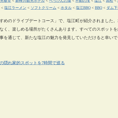
光春堂
<
新樺川観光ホテル
<
べっぴんの湯
<
不動の滝
<
塩江
<
高松
<
<
塩江ラーメン
<
ソフトクリーム
<
ホタル
<
塩江BBQ
<
BBQ
<
ダム下
すめのドライブデートコース」で、塩江町が紹介されました。
なく、楽しめる場所がたくさんあります。すべてのスポットを
事を通じて、新たな塩江の魅力を発見していただけると幸いで
の隠れ家的スポットを7時間で巡る