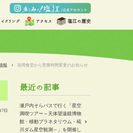
サイクリング
アクセス
塩江の歴史
情報
谷岡食堂から営業時間変更のお知らせ
最近の記事
瀬戸内そらバスで行く「星空
17日
満喫ツアー～天体望遠鏡博物
館・移動プラネタリウム・椛
川ダム星空観測～」を開催し