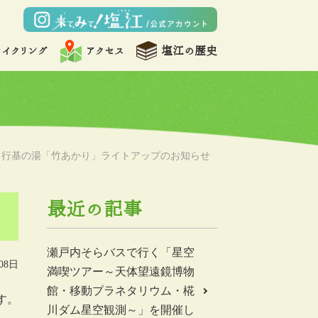
サイクリング
アクセス
塩江の歴史
行基の湯「竹あかり」ライトアップのお知らせ
最近の記事
瀬戸内そらバスで行く「星空
08日
満喫ツアー～天体望遠鏡博物
館・移動プラネタリウム・椛
ます。
川ダム星空観測～」を開催し