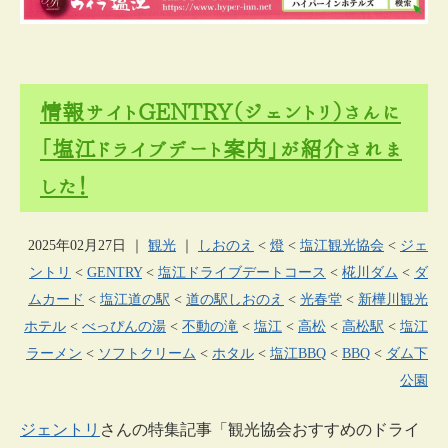
情報サイトGENTRY（ジェントリ）さんに
「塩江ドライブデート案内」が紹介されま
した！
2025年02月27日
｜
観光
｜
しおのえ
<
燈
<
塩江観光協会
<
ジェ
ントリ
<
GENTRY
<
塩江ドライブデートコース
<
椛川ダム
<
ダ
ムカード
<
塩江道の駅
<
道の駅しおのえ
<
光春堂
<
新樺川観光
ホテル
<
べっぴんの湯
<
不動の滝
<
塩江
<
高松
<
高松駅
<
塩江
ラーメン
<
ソフトクリーム
<
ホタル
<
塩江BBQ
<
BBQ
<
ダム下
公園
ジェントリ
さんの特集記事「観光協会おすすめのドライ