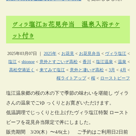
ヴィラ塩江お花見弁当 温泉入浴チケ
ット付き
2025年03月07日
｜
2025年
<
お花見
<
お花見弁当
<
ヴィラ塩江
<
塩江
<
shionoe
<
意外とすごいぞ高松
<
香川
<
塩江温泉
<
温泉
<
高松空港近く
<
来てみて塩江
<
意外と凄いぞ高松
<
3月
<
4月
<
桜ライトアップ
<
桜
<
ローストビーフ
塩江温泉郷の桜の木の下で季節の味わいを堪能し ヴィラ
さんの温泉でごゆ っくりとお寛ぎいただけます。
低温調理でじっくりと仕上げたヴィラ塩江特製 ロースト
ビーフを花見弁当限定で丼にしました。
販売期間 3/20(木）〜4/6(土） ご予約はご利用日2日前