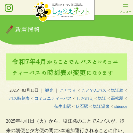
新着情報
令和7年4月からことでんバスとコミュニ
ティーバスの時刻表が変更になります
2025年03月13日
｜
観光
｜
ことでん
<
ことでんバス
<
塩江線
<
バス時刻表
<
コミュニティーバス
<
しおのえ
<
塩江
<
高松駅
<
仏生山駅
<
伏石駅
<
塩江温泉
<
shionoe
2025年4月1日（火）から、塩江発のことでんバスが、従
来の朝便と夕方便の間に3本追加運行されることに伴い、